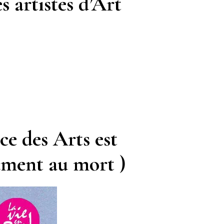
s artistes d’Art
ce des Arts est
nument au mort )