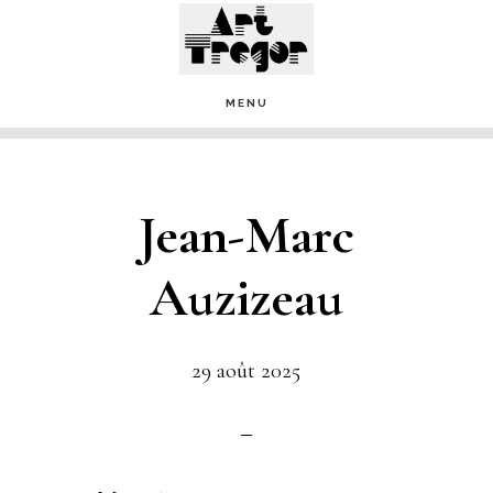
Passer
au
contenu
MENU
principal
Jean-Marc
Auzizeau
29 août 2025